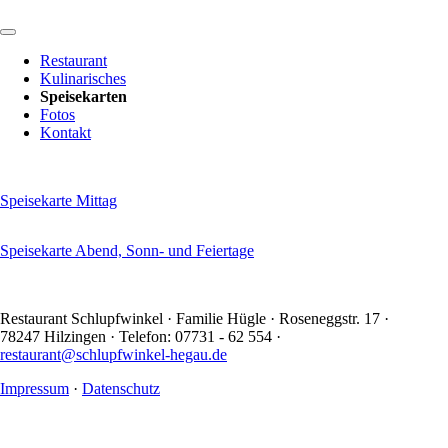
Navigation
überspringen
Restaurant
Kulinarisches
Speisekarten
Fotos
Kontakt
Speisekarte Mittag
Speisekarte Abend, Sonn- und Feiertage
Restaurant Schlupfwinkel · Familie Hügle · Roseneggstr. 17 ·
78247 Hilzingen · Telefon: 07731 - 62 554 ·
restaurant@schlupfwinkel-hegau.de
Impressum
·
Datenschutz